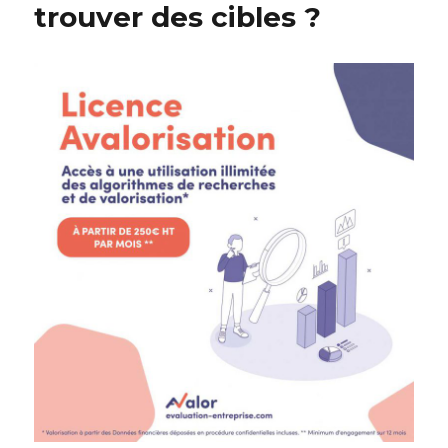
reprise
trouver des cibles ?
d’entreprise