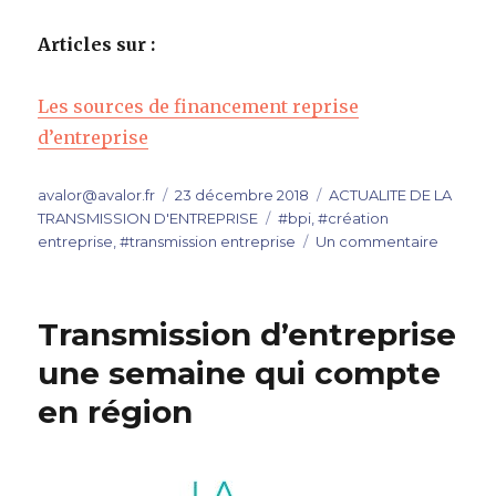
Articles sur :
Les sources de financement reprise
d’entreprise
Auteur
Publié
Catégories
avalor@avalor.fr
23 décembre 2018
ACTUALITE DE LA
le
Étiquettes
TRANSMISSION D'ENTREPRISE
#bpi
,
#création
sur
entreprise
,
#transmission entreprise
Un commentaire
L’AFE
rejoint
la
Transmission d’entreprise
BPI:
Rééquil
une semaine qui compte
créatio
en région
et
transmi
?