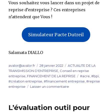
Vous souhaitez vous lancer dans un projet de
reprise d’entreprise ? Ces entreprises
n’attendent que Vous !
Simulateur Pacte Dutreil
Salamata DIALLO
Auteur
Publié
Catégories
avalor@avalor.fr
28 janvier 2022
ACTUALITE DE LA
le
TRANSMISSION D'ENTREPRISE
,
Conseil en reprise
Étiquettes
entreprise
,
FINANCEMENT DE LA REPRISE
#acre
,
#bpi
,
#création entreprise
,
#financement entreprise
,
#reprise
sur
entreprise
Laisser un commentaire
Les
sources
de
L’évaluation outil pour
financement,