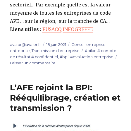
sectoriel… Par exemple quelle est la valeur
moyenne de toutes les entreprises du code
APE … sur la région, sur la tranche de CA…
Liens utiles :
FUSACQ
INFOGREFFE
Auteur
Publié
Catégories
avalor@avalor.fr
18 juin 2021
Conseil en reprise
le
Étiquettes
entreprise
,
Transmission d'entreprise
#bilan # compte
de résultat # confidentiel
,
#bpi
,
#evaluation entreprise
sur
Laisser un commentaire
L’évaluation
outil
pour
L’AFE rejoint la BPI:
trouver
des
Rééquilibrage, création et
cibles
transmission ?
?